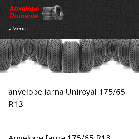
≡ Meniu
anvelope iarna Uniroyal 175/65
R13
Anvelope Iarna 175/65 R13